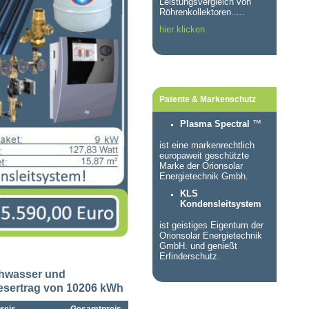
Leistungsvergleich von
Röhrenkollektoren.....
hier klicken
Patente & Markenschutz
Plasma Spectral
™
ist eine markenrechtlich
europaweit geschützte
Marke der Orionsolar
Energietechnik Gmbh.
KLS
Kondensleitsystem
ist geistiges Eigentum der
Orionsolar Energietechnik
GmbH. und genießt
Erfinderschutz.
chwasser und
esertrag von 10206 kWh