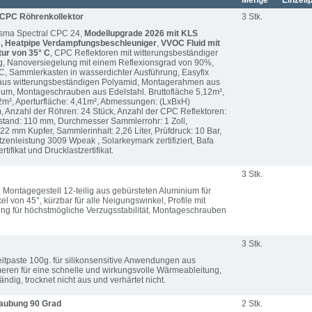
Menge
Einzell
CPC Röhrenkollektor
3 Stk.
asma Spectral CPC 24,
Modellupgrade 2026
mit KLS
, Heatpipe Verdampfungsbeschleuniger
,
VVOC Fluid mit
tur von 35° C
, CPC Reflektoren mit witterungsbeständiger
g, Nanoversiegelung mit einem Reflexionsgrad von 90%,
° C, Sammlerkasten in wasserdichter Ausführung, Easyfix
us witterungsbeständigen Polyamid, Montagerahmen aus
um, Montageschrauben aus Edelstahl. Bruttofläche 5,12m²,
2m², Aperturfläche: 4,41m², Abmessungen: (LxBxH)
Anzahl der Röhren: 24 Stück, Anzahl der CPC Reflektoren:
stand: 110 mm, Durchmesser Sammlerrohr: 1 Zoll,
2 mm Kupfer, Sammlerinhalt: 2,26 Liter, Prüfdruck: 10 Bar,
tzenleistung 3009 Wpeak , Solarkeymark zertifiziert, Bafa
rtifikat und Drucklastzertifikat.
3 Stk.
 Montagegestell 12-teilig aus gebürsteten Aluminium für
 von 45°, kürzbar für alle Neigungswinkel, Profile mit
ung für höchstmögliche Verzugsstabilität, Montageschrauben
3 Stk.
eitpaste 100g. für silikonsensitive Anwendungen aus
eren für eine schnelle und wirkungsvolle Wärmeableitung,
dig, trocknet nicht aus und verhärtet nicht.
aubung 90 Grad
2 Stk.