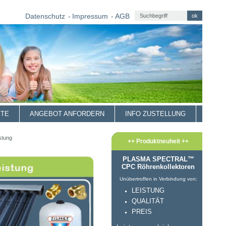
Datenschutz
Impressum
AGB
STE
ANGEBOT ANFORDERN
INFO ZUSTELLUNG
stung
++ Produktneuheit ++
PLASMA SPECTRAL™
CPC Röhrenkollektoren
Unübertroffen in Verbindung von:
LEISTUNG
QUALITÄT
PREIS