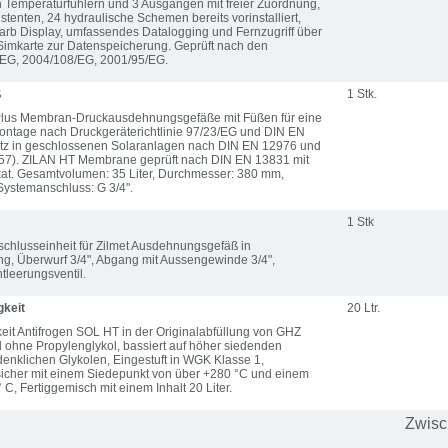
 Temperaturfühlern und 3 Ausgängen mit freier Zuordnung,
tenten, 24 hydraulische Schemen bereits vorinstalliert,
Farb Display, umfassendes Datalogging und Fernzugriff über
 Simkarte zur Datenspeicherung. Geprüft nach den
5/EG, 2004/108/EG, 2001/95/EG.
ß
1 Stk.
r Plus Membran-Druckausdehnungsgefäße mit Füßen für eine
tage nach Druckgeräterichtlinie 97/23/EG und DIN EN
atz in geschlossenen Solaranlagen nach DIN EN 12976 und
7). ZILAN HT Membrane geprüft nach DIN EN 13831 mit
kat. Gesamtvolumen: 35 Liter, Durchmesser: 380 mm,
ystemanschluss: G 3/4".
1 Stk
schlusseinheit für Zilmet Ausdehnungsgefäß in
g, Überwurf 3/4", Abgang mit Aussengewinde 3/4",
leerungsventil.
gkeit
20 Ltr.
eit Antifrogen SOL HT in der Originalabfüllung von GHZ
 ohne Propylenglykol, bassiert auf höher siedenden
enklichen Glykolen, Eingestuft in WGK Klasse 1,
cher mit einem Siedepunkt von über +280 °C und einem
 C, Fertiggemisch mit einem Inhalt 20 Liter.
Zwis