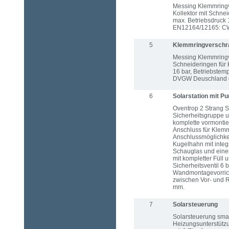
Messing Klemmringv
Kollektor mit Schne
max. Betriebsdruck 
EN12164/12165: CW
5
Klemmringverschr
Messing Klemmringv
Schneideringen für 
16 bar, Betriebste
DVGW Deuschland g
6
Solarstation mit 
Oventrop 2 Strang S
Sicherheitsgruppe 
komplette vormontier
Anschluss für Klem
Anschlussmöglichke
Kugelhahn mit integ
Schauglas und einer
mit kompletter Füll
Sicherheitsventil 6
Wandmontagevorrich
zwischen Vor- und 
mm.
7
Solarsteuerung
Solarsteuerung smar
Heizungsunterstützun