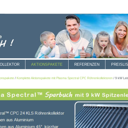
KOLLEKTOR
AKTIONSPAKETE
REFERENZEN
PREISLI
ionspakete
/
Komplette Aktionspakete mit Plasma Spectral CPC Röhrenkollektoren
/
9 kW Lei