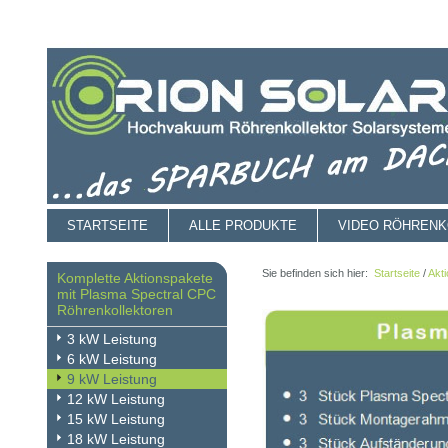
STARTSEITE
ALLE PRODUKTE
VIDEO RÖHREN
Sie befinden sich hier:
Startseite
/
Akt
Komplette Aktionspakete
mit Plasma Spectral CPC
Röhrenkollektoren
3 kW Leistung
6 kW Leistung
9 kW Leistung
12 kW Leistung
15 kW Leistung
18 kW Leistung