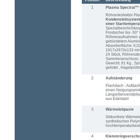
Position
Beschreibung
1
Plasma Spectral™ 
Röhrenkollektor Pl
Kondensleitsystem
einer Starttempera
Spezialbeschichtun
Frostsicher bis -50
Röhrenaufnahmen a
gebürstetem Alumini
Absorberfläche: 6,0
1917x2670x133 mm, 
24 Stück, Röhrenab
Sammleranschluss: 2
Gewicht: 81 Kg., Spi
gelistet , Hagelprüfze
2
Aufständerung
Flachdach - Aufdach
einen Neigungswinkel
Längsrillenverstärk
aus Edelstahl
3
Wärmeleitpaste
Silikonfreie Wärmel
synthetischen Polym
hochtemperaturbestän
4
Klemmringverschr