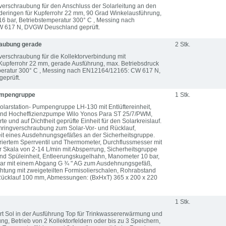
erschraubung für den Anschluss der Solarleitung an den
ideringen für Kupferrohr 22 mm, 90 Grad Winkelausführung,
16 bar, Betriebstemperatur 300° C , Messing nach
 617 N, DVGW Deuschland geprüft.
aubung gerade
2 Stk.
erschraubung für die Kollektorverbindung mit
Kupferrohr 22 mm, gerade Ausführung, max. Betriebsdruck
mperatur 300° C , Messing nach EN12164/12165: CW 617 N,
eprüft.
Pumpengruppe
1 Stk.
olarstation- Pumpengruppe LH-130 mit Entlüftereinheit,
und Hocheffizienzpumpe Wilo Yonos Para ST 25/7/PWM,
te und auf Dichtheit geprüfte Einheit für den Solarkreislauf.
mringverschraubung zum Solar-Vor- und Rücklauf,
it eines Ausdehnungsgefäßes an der Sicherheitsgruppe.
riertem Sperrventil und Thermometer, Durchflussmesser mit
 Skala von 2-14 L/min mit Absperrung, Sicherheitsgruppe
 und Spüleinheit, Entleerungskugelhahn, Manometer 10 bar,
 bar mit einem Abgang G ¾ " AG zum Ausdehnungsgefäß,
tung mit zweigeteilten Formisolierschalen, Rohrabstand
Rücklauf 100 mm, Abmessungen: (BxHxT) 365 x 200 x 220
1 Stk.
t Sol in der Ausführung Top für Trinkwassererwärmung und
g, Betrieb von 2 Kollektorfeldern oder bis zu 3 Speichern,