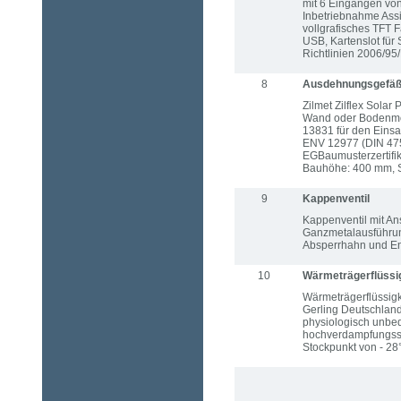
mit 6 Eingängen von
Inbetriebnahme Assis
vollgrafisches TFT 
USB, Kartenslot für
Richtlinien 2006/9
8
Ausdehnungsgefä
Zilmet Zilflex Sola
Wand oder Bodenmon
13831 für den Eins
ENV 12977 (DIN 475
EGBaumusterzertifi
Bauhöhe: 400 mm, S
9
Kappenventil
Kappenventil mit An
Ganzmetalausführun
Absperrhahn und Ent
10
Wärmeträgerflüssi
Wärmeträgerflüssigk
Gerling Deutschland
physiologisch unbed
hochverdampfungssi
Stockpunkt von - 28°