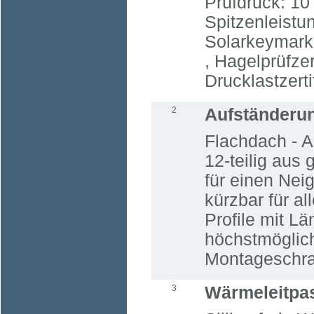
Prüfdruck: 10
Spitzenleist
Solarkeymark z
, Hagelprüfzer
Drucklastzertif
2
Aufständeru
Flachdach - 
12-teilig aus
für einen Nei
kürzbar für a
Profile mit Lä
höchstmöglich
Montageschra
3
Wärmeleitpa