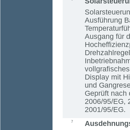
Solarsteuer
Solarsteuerun
Ausführung B
Temperaturfüh
Ausgang für d
Hocheffizien
Drehzahlrege
Inbetriebnahm
vollgrafisch
Display mit H
und Gangreser
Geprüft nach 
2006/95/EG, 
2001/95/EG.
7
Ausdehnung