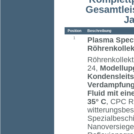
Gesamtlei
Ja
Position
Beschreibung
1
Plasma Spec
Röhrenkollek
Röhrenkollek
24,
Modellup
Kondensleits
Verdampfung
Fluid mit ein
35° C
, CPC Re
witterungsbes
Spezialbesch
Nanoversiege