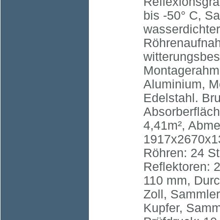
Reflexionsgra
bis -50° C, S
wasserdichter
Röhrenaufna
witterungsbes
Montagerahm
Aluminium, M
Edelstahl. Br
Absorberfläch
4,41m², Abme
1917x2670x13
Röhren: 24 S
Reflektoren: 
110 mm, Durc
Zoll, Sammle
Kupfer, Sammle