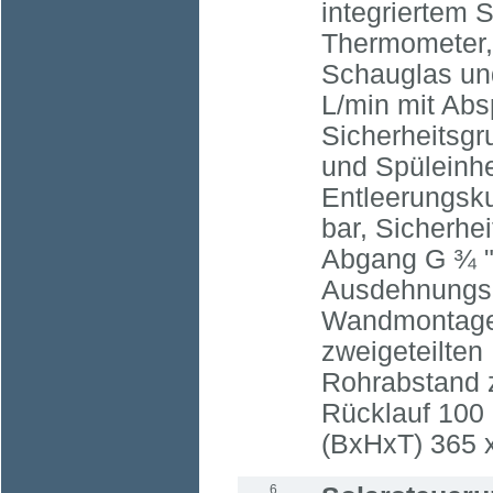
integriertem S
Thermometer,
Schauglas und
L/min mit Abs
Sicherheitsgr
und Spüleinhe
Entleerungsk
bar, Sicherhei
Abgang G ¾ 
Ausdehnungs
Wandmontagev
zweigeteilten
Rohrabstand 
Rücklauf 10
(BxHxT) 365 
6