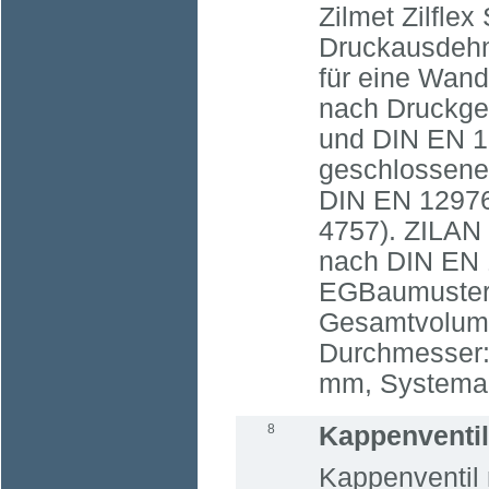
Zilmet Zilfle
Druckausdehn
für eine Wan
nach Druckger
und DIN EN 13
geschlossene
DIN EN 1297
4757). ZILAN
nach DIN EN 
EGBaumusterze
Gesamtvolumen
Durchmesser:
mm, Systeman
8
Kappenventil
Kappenventil 