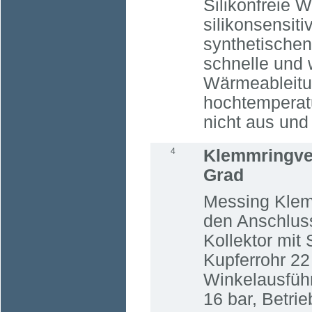
Silikonfreie 
silikonsensi
synthetischen
schnelle und 
Wärmeableitu
hochtemperatu
nicht aus und 
4
Klemmringve
Grad
Messing Klem
den Anschluss
Kollektor mit
Kupferrohr 2
Winkelausfüh
16 bar, Betri