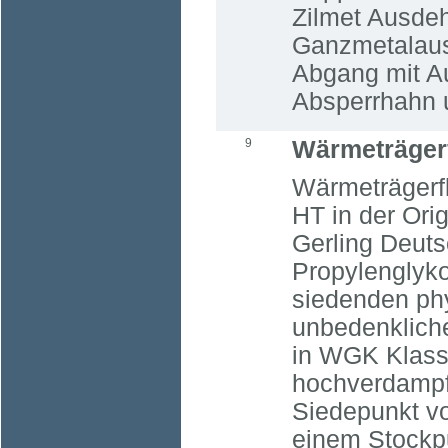
Zilmet Ausde
Ganzmetalaus
Abgang mit A
Absperrhahn u
9
Wärmeträgerf
Wärmeträgerfl
HT in der Ori
Gerling Deut
Propylenglyko
siedenden ph
unbedenkliche
in WGK Klass
hochverdampf
Siedepunkt v
einem Stockpu