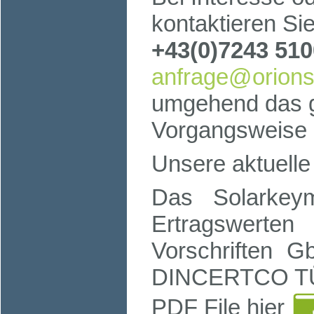
kontaktieren Sie
+43(0)7243 51
anfrage@orionso
umgehend das g
Vorgangsweise b
Unsere aktuelle
Das Solarkeyma
Ertragswerte
Vorschriften
DINCERTCO TÜV
PDF File hier