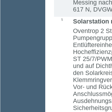
Messing nac
617 N, DVGW 
5
Solarstation
Oventrop 2 St
Pumpengrupp
Entlüftereinh
Hocheffizien
ST 25/7/PWM,
und auf Dichth
den Solarkrei
Klemmringver
Vor- und Rück
Anschlussmög
Ausdehnungsg
Sicherheitsgr