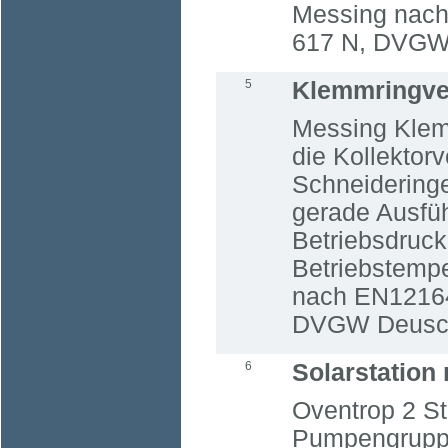
Messing nac
617 N, DVGW 
5
Klemmringve
Messing Klem
die Kollektor
Schneideringe
gerade Ausfü
Betriebsdruck
Betriebstempe
nach EN1216
DVGW Deuschl
6
Solarstation
Oventrop 2 St
Pumpengrupp