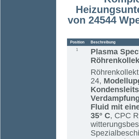
Heizungsunte
von 24544 Wpe
Position
Beschreibung
1
Plasma Spec
Röhrenkollek
Röhrenkollek
24,
Modellup
Kondensleits
Verdampfung
Fluid mit ein
35° C
, CPC Re
witterungsbes
Spezialbesch