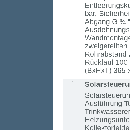
Entleerungsk
bar, Sicherhei
Abgang G ¾ 
Ausdehnungs
Wandmontagev
zweigeteilten
Rohrabstand 
Rücklauf 10
(BxHxT) 365 
7
Solarsteuer
Solarsteuerun
Ausführung To
Trinkwassere
Heizungsunter
Kollektorfelde