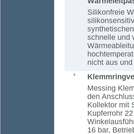
Wärmeleitpa
Silikonfreie 
silikonsensi
synthetischen
schnelle und 
Wärmeableitu
hochtemperatu
nicht aus und 
4
Klemmringve
Messing Klem
den Anschluss
Kollektor mit
Kupferrohr 2
Winkelausfüh
16 bar, Betri