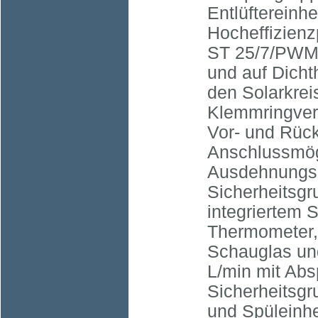
Entlüftereinh
Hocheffizien
ST 25/7/PWM,
und auf Dichth
den Solarkrei
Klemmringver
Vor- und Rück
Anschlussmög
Ausdehnungsg
Sicherheitsgr
integriertem S
Thermometer,
Schauglas und
L/min mit Abs
Sicherheitsgr
und Spüleinhe