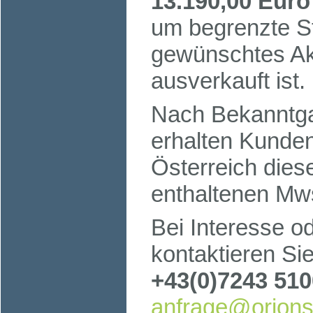
13.190,00 Euro
um begrenzte St
gewünschtes Akt
ausverkauft ist.
Nach Bekanntga
erhalten Kund
Österreich dies
enthaltenen Mw
Bei Interesse o
kontaktieren Sie
+43(0)7243 51
anfrage@orionso