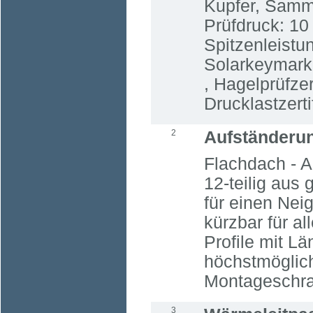
Kupfer, Sammle
Prüfdruck: 10
Spitzenleist
Solarkeymark z
, Hagelprüfzer
Drucklastzertif
2
Aufständeru
Flachdach - 
12-teilig aus
für einen Nei
kürzbar für a
Profile mit Lä
höchstmöglich
Montageschra
3