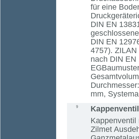
für eine Bod
Druckgeräteri
DIN EN 13831 
geschlossene
DIN EN 1297
4757). ZILAN
nach DIN EN 
EGBaumusterze
Gesamtvolumen
Durchmesser:
mm, Systeman
9
Kappenventil
Kappenventil 
Zilmet Ausde
Ganzmetalaus