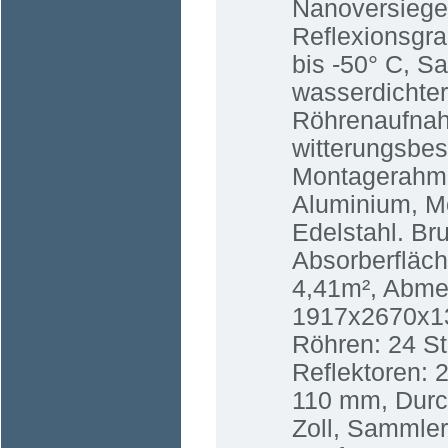
Nanoversiege
Reflexionsgra
bis -50° C, S
wasserdichter
Röhrenaufna
witterungsbes
Montagerahm
Aluminium, M
Edelstahl. Br
Absorberfläch
4,41m², Abme
1917x2670x13
Röhren: 24 S
Reflektoren: 
110 mm, Durc
Zoll, Sammle