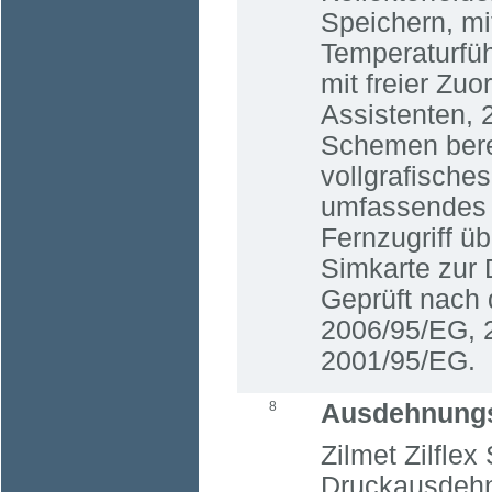
Speichern, mi
Temperaturfü
mit freier Zu
Assistenten, 
Schemen bereit
vollgrafische
umfassendes 
Fernzugriff üb
Simkarte zur
Geprüft nach 
2006/95/EG, 
2001/95/EG.
8
Ausdehnung
Zilmet Zilfle
Druckausdehn