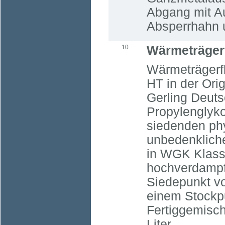
Abgang mit A
Absperrhahn u
10
Wärmeträgerf
Wärmeträgerfl
HT in der Ori
Gerling Deut
Propylenglyko
siedenden ph
unbedenkliche
in WGK Klass
hochverdampf
Siedepunkt v
einem Stockpu
Fertiggemisch
Liter.